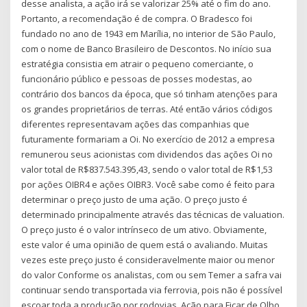
desse analista, a ação irá se valorizar 25% até o fim do ano.
Portanto, a recomendação é de compra. O Bradesco foi
fundado no ano de 1943 em Marília, no interior de São Paulo,
com o nome de Banco Brasileiro de Descontos. No início sua
estratégia consistia em atrair o pequeno comerciante, o
funcionário público e pessoas de posses modestas, ao
contrário dos bancos da época, que só tinham atenções para
os grandes proprietários de terras. Até então vários códigos
diferentes representavam ações das companhias que
futuramente formariam a Oi. No exercício de 2012 a empresa
remunerou seus acionistas com dividendos das ações Oi no
valor total de R$837.543.395,43, sendo o valor total de R$1,53
por ações OIBR4 e ações OIBR3. Você sabe como é feito para
determinar o preço justo de uma ação. O preço justo é
determinado principalmente através das técnicas de valuation.
O preço justo é o valor intrínseco de um ativo. Obviamente,
este valor é uma opinião de quem está o avaliando. Muitas
vezes este preço justo é consideravelmente maior ou menor
do valor Conforme os analistas, com ou sem Temer a safra vai
continuar sendo transportada via ferrovia, pois não é possível
escoar toda a produção por rodovias. Ação para Ficar de Olho