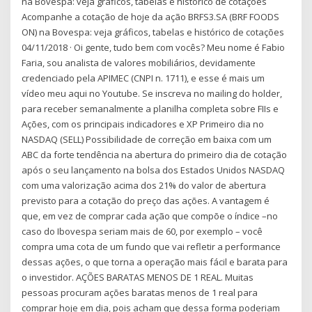
na Bovespa: veja gráficos, tabelas e histórico de cotações
Acompanhe a cotação de hoje da ação BRFS3.SA (BRF FOODS
ON) na Bovespa: veja gráficos, tabelas e histórico de cotações
04/11/2018 · Oi gente, tudo bem com vocês? Meu nome é Fabio
Faria, sou analista de valores mobiliários, devidamente
credenciado pela APIMEC (CNPI n. 1711), e esse é mais um
vídeo meu aqui no Youtube. Se inscreva no mailing do holder,
para receber semanalmente a planilha completa sobre FIIs e
Ações, com os principais indicadores e XP Primeiro dia no
NASDAQ (SELL) Possibilidade de correção em baixa com um
ABC da forte tendência na abertura do primeiro dia de cotação
após o seu lançamento na bolsa dos Estados Unidos NASDAQ
com uma valorização acima dos 21% do valor de abertura
previsto para a cotação do preço das ações. A vantagem é
que, em vez de comprar cada ação que compõe o índice –no
caso do Ibovespa seriam mais de 60, por exemplo – você
compra uma cota de um fundo que vai refletir a performance
dessas ações, o que torna a operação mais fácil e barata para
o investidor. AÇÕES BARATAS MENOS DE 1 REAL. Muitas
pessoas procuram ações baratas menos de 1 real para
comprar hoje em dia, pois acham que dessa forma poderiam