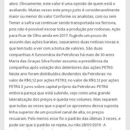
ativo. Obviamente, este valor é uma opinião de quem está o
avaliando. Muitas vezes este preço justo é consideravelmente
maior ou menor do valor Conforme os analistas, com ou sem
Temer a safra vai continuar sendo transportada via ferrovia,
pois não é possível escoar toda a produção por rodovias. Ação
para Ficar de Olho ainda em 2017. Fugindo um pouco do
assunto das ações baratas, separamos duas notícias novas e
que tem tudo a ver com a bolsa de valores. São duas
companhias A funcionária da Petrobras há mais de 30 anos
Maria das Graças Silva Foster assumiu a presidência da
companhia após votação dos detentores das ações PETR3.
Neste ano foram distribuídos dividendos da Petrobras: no
valor de R$0,12 por ações PETR3; no valor de R$0,12 por ações
PETR4. E juros sobre capital próprio da Petrobras: PETR4
embora pareça que está subindo, vejo como uma grande
lateralização dos preços e queda nos volumes. Mas reparem
que todas as vezes que o papel se aproximou dessa suposta
linha superior de um possível canal de alta, os preços
recuaram. Pelo menos esse foi o padrão das últimas 3 vezes, e
pode ser que o padrão se repita, ou não 28/01/2019 · A