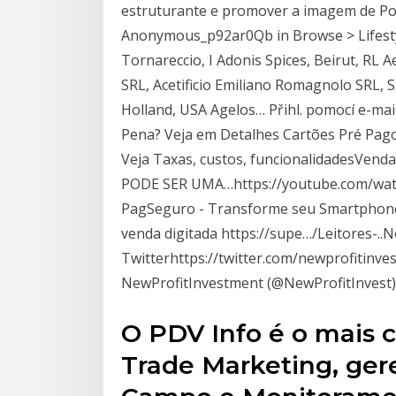
estruturante e promover a imagem de Por
Anonymous_p92ar0Qb in Browse > Lifestyle
Tornareccio, I Adonis Spices, Beirut, RL 
SRL, Acetificio Emiliano Romagnolo SRL, 
Holland, USA Agelos… Přihl. pomocí e-ma
Pena? Veja em Detalhes Cartões Pré Pag
Veja Taxas, custos, funcionalidadesVend
PODE SER UMA…https://youtube.com/watch
PagSeguro - Transforme seu Smartphone
venda digitada https://supe…/Leitores-..
Twitterhttps://twitter.com/newprofitinves
NewProfitInvestment (@NewProfitInvest). 
O PDV Info é o mais 
Trade Marketing, ge