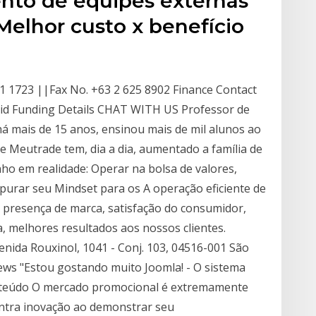
to de equipes externas
elhor custo x benefício
1 1723 ||Fax No. +63 2 625 8902 Finance Contact
aid Funding Details CHAT WITH US Professor de
 há mais de 15 anos, ensinou mais de mil alunos ao
 Meutrade tem, dia a dia, aumentado a família de
o em realidade: Operar na bolsa de valores,
purar seu Mindset para os A operação eficiente de
na presença de marca, satisfação do consumidor,
 melhores resultados aos nossos clientes.
nida Rouxinol, 1041 - Conj. 103, 04516-001 São
iews "Estou gostando muito Joomla! - O sistema
onteúdo O mercado promocional é extremamente
ntra inovação ao demonstrar seu