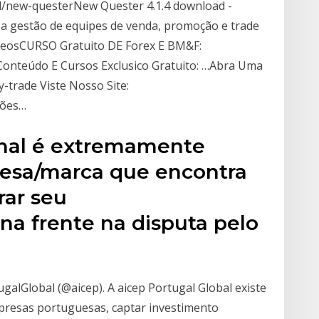
id/new-questerNew Quester 4.1.4 download -
 a gestão de equipes de venda, promoção e trade
ideosCURSO Gratuito DE Forex E BM&F:
 Conteúdo E Cursos Exclusico Gratuito: …Abra Uma
y-trade Viste Nosso Site:
ções…
nal é extremamente
resa/marca que encontra
rar seu
na frente na disputa pelo
ugalGlobal (@aicep). A aicep Portugal Global existe
mpresas portuguesas, captar investimento