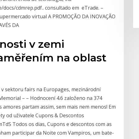
e/docs/cdmrep.pdf.. consultado em eTrade. –
. –. supermercado virtual A PROMOÇÃO DA INOVAÇÃO
AVÉS DA
čnosti v zemi
zaměřením na oblast
ů v sektoru fairs na Europages, mezinárodní
Memorial – – Hodnocení 4.6 založeno na 374
s amores partam assim, sem mais nem menos! Em
ty od uživatele Cupons & Descontos
omTdS Todos os dias, Cupons e descontos com as
enham participar da Noite com Vampiros, um bate-