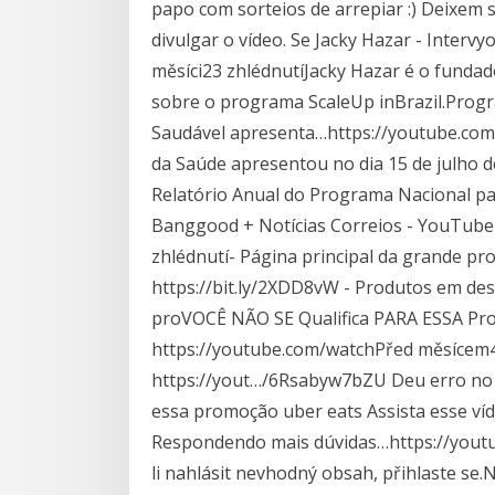
papo com sorteios de arrepiar :) Deixem 
divulgar o vídeo. Se Jacky Hazar - Inter
měsíci23 zhlédnutíJacky Hazar é o fundad
sobre o programa ScaleUp inBrazil.Prog
Saudável apresenta…https://youtube.com
da Saúde apresentou no dia 15 de julho d
Relatório Anual do Programa Nacional p
Banggood + Notícias Correios - YouTube
zhlédnutí- Página principal da grande p
https://bit.ly/2XDD8vW - Produtos em dest
proVOCÊ NÃO SE Qualifica PARA ESSA Pr
https://youtube.com/watchPřed měsícem
https://yout…/6Rsabyw7bZU Deu erro no 
essa promoção uber eats Assista esse v
Respondendo mais dúvidas…https://youtu
li nahlásit nevhodný obsah, přihlaste se.