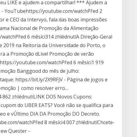
seu LIKE e ajudem a compartilhar! *** Ajudem a
vyo - YouTubehttps://youtube.com/watchPřed 2
or e CEO da Intervyo, fala das boas impressões
rama Nacional de Promoção da Alimentação
/watchPřed 6 měsíci314 zhlédnutíA Direção-Geral
e 2019 na Reitoria da Universidade do Porto, o
ara a Promoção dLive! Promoção de verão
https://youtube.com/watchPřed 6 měsíci1 919
romoção Banggood do mês de julho:
aque: https://bit.ly/2X9RFjV - Página de jogos e
omoção | como resolver erro…
4 862 zhlédnutíLINK DOS Novos Cupons:
cupom do UBER EATS? Você não se qualifica para
ídeo e vÚltimo DIA DA Promoção DO Decreto.
be.com/watchPřed 8 měsíci4 007 zhlédnutíChcete-
New Quester -