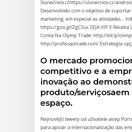
Slunečnice.czhttps://slunecnice.cz/andro
Desenvolvido com o objetivo de suportar
marketing, em especial as atividades… V
https://goo.gl/ZgC5uc SEJA VIP E Receba
Conta Na Olymp Trade: http://bit.ly/olimp
http://profissaotrade.com/ Estrategia op
O mercado promocio
competitivo e a emp
inovação ao demonst
produto/serviçosaem 
espaço.
Nejnovější tweety od uživatele aicep Port
para apoiar a internacionalização das e