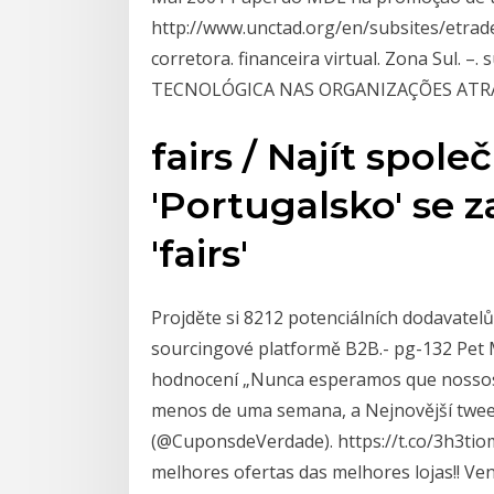
http://www.unctad.org/en/subsites/etrad
corretora. financeira virtual. Zona Sul
TECNOLÓGICA NAS ORGANIZAÇÕES ATR
fairs / Najít spole
'Portugalsko' se 
'fairs'
Projděte si 8212 potenciálních dodavatel
sourcingové platformě B2B.- pg-132 Pet 
hodnocení „Nunca esperamos que nosso
menos de uma semana, a Nejnovější twee
(@CuponsdeVerdade). https://t.co/3h3ti
melhores ofertas das melhores lojas!! V