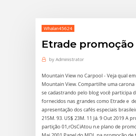
Whalan45624
Etrade promoção
by
Administrator
Mountain View no Carpool - Veja qual e
Mountain View. Compartilhe uma carona 
se cadastrando pelo blog você participa 
fornecidos nas grandes como Etrade e d
apresentação dos cafés especiais brasile
215M. 93. US$ 23M. 11 Já. 9 Out 2019 A p
partição 01,rOsCiAtou n.e plano de promoç
Mai 2001 Papel do MDL na promoção de tr