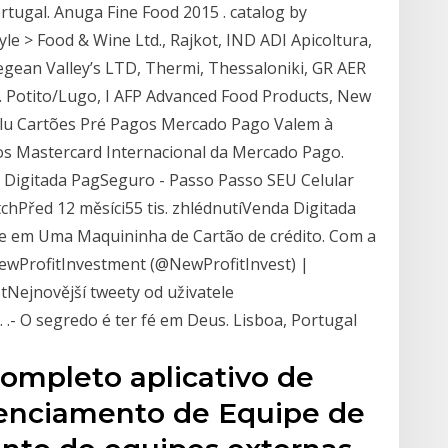
tugal. Anuga Fine Food 2015 . catalog by
 > Food & Wine Ltd., Rajkot, IND ADI Apicoltura,
Aegean Valley’s LTD, Thermi, Thessaloniki, GR AER
S. Potito/Lugo, I AFP Advanced Food Products, New
ilu Cartões Pré Pagos Mercado Pago Valem à
os Mastercard Internacional da Mercado Pago.
a Digitada PagSeguro - Passo Passo SEU Celular
Před 12 měsíci55 tis. zhlédnutíVenda Digitada
 em Uma Maquininha de Cartão de crédito. Com a
NewProfitInvestment (@NewProfitInvest) |
tNejnovější tweety od uživatele
.- O segredo é ter fé em Deus. Lisboa, Portugal
completo aplicativo de
renciamento de Equipe de