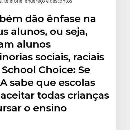
as, telefone, endereço e descontos
mbém dão ênfase na
s alunos, ou seja,
cam alunos
orias sociais, raciais
 School Choice: Se
A sabe que escolas
aceitar todas crianças
rsar o ensino