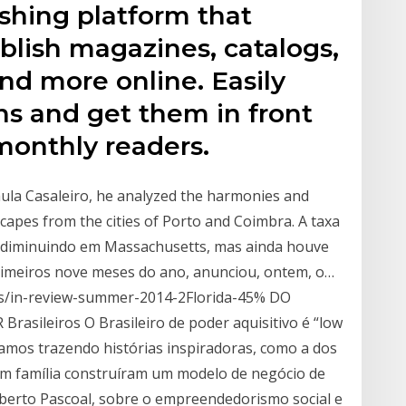
lishing platform that
blish magazines, catalogs,
nd more online. Easily
ns and get them in front
 monthly readers.
ula Casaleiro, he analyzed the harmonies and
capes from the cities of Porto and Coimbra. A taxa
á diminuindo em Massachusetts, mas ainda houve
rimeiros nove meses do ano, anunciou, ontem, o…
cs/in-review-summer-2014-2Florida-45% DO
rasileiros O Brasileiro de poder aquisitivo é “low
uamos trazendo histórias inspiradoras, como a dos
em família construíram um modelo de negócio de
erto Pascoal, sobre o empreendedorismo social e