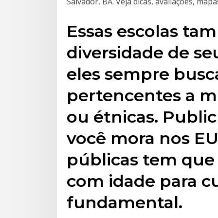
Salvador, BA. Veja dicas, avaliações, map
Essas escolas ta
diversidade de seu
eles sempre bus
pertencentes a min
ou étnicas. Public
você mora nos EU
públicas tem que 
com idade para cu
fundamental.