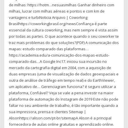
de milhas: https://hotm…nesuasmilhas Ganhar dinheiro com
milhas, lucrar com milhas aéreas e pontos e com km de
vantagens e turbiNoticia Arquivo | Coworking
Brasilhttps://coworkingbrasil.org/newsConfiança é parte
essencial da cultura coworking, mas nem sempre é vista assim
por todas as partes. O que acontece quando o seu coworker te
traz mais problemas do que soluções?(PDF) A comunicação dos
mapas: estudo comparado das plataformas…
https://academia.edu/a-comunicação-dos-mapas-estudo-
comparado-das…A Google Inc17. iniciou sua incursão no
mercado da cartografia digital em 2004, com a aquisição de
duas empresas (uma de visualização de dados geoespaciais e
outra de análise de tráfego em tempo real) e do EarthViewer,
um aplicativo de… Gerenciagram funciona? é seguro utilizar a
plataforma, Confiável? Veja se vale a pena investir na maior
plataforma de automação do Instagram de 2019 Este não pode
faltar no seu ambiente de trabalho, é tão importante quando a
sua impressora, prensa e clientes Sitemap |
Alisonhttps://alison.com/pt-br/sitemapA Alison é a principal
fornecedora de aulas online gratuitas e aprendizado online.