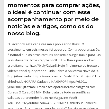
momentos para comprar ações,
o ideal é continuar com esse
acompanhamento por meio de
notícias e artigos, como os do
nosso blog.
O Facebook está cada vez mais popular no Brasil. O
crescimento em seis meses foi absurdo. Com a popularização,
é natural que os erros comuns passem a surgir. Baixe para IOs
gratuitamente: https://apple.co/2Uf0Lpv Baixe para Android
gratuitamente: http://bit.ly/2sJzgZt Hoje finalmente eu trouxe o
vídeo tutorial queAprenda Tudo Sobre o Aplicativo Novo da 99
Pop (Atualizado…https://youtube.com/watchPřed 6 měsíci51 tis.
zhlédnutíLINK PARA Cadastro NA 99 POP https://d.99…
y8aOsBX5Ijtt?t=mail Email escolaparauberoficial@gmail.com
Cursos O Curso DE MINI Dólar trata de todo assuntDicas
valiosas para vender Muito no Magazine Você! -
YouTube3:32youtube.com24. 5. 201878 tis. zhlédnutíComeçou
sua loja e não conseguiu vender ainda? Assista esse vídeo e