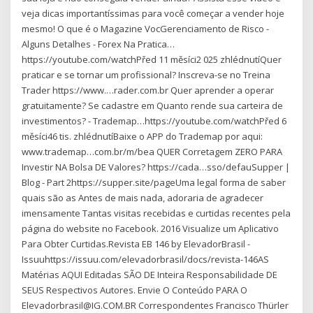
veja dicas importantíssimas para você começar a vender hoje
mesmo! O que é o Magazine VocGerenciamento de Risco -
Alguns Detalhes - Forex Na Pratica…
https://youtube.com/watchPřed 11 měsíci2 025 zhlédnutíQuer
praticar e se tornar um profissional? Inscreva-se no Treina
Trader https://www.…rader.com.br Quer aprender a operar
gratuitamente? Se cadastre em Quanto rende sua carteira de
investimentos? - Trademap…https://youtube.com/watchPřed 6
měsíci46 tis. zhlédnutíBaixe o APP do Trademap por aqui:
www.trademap…com.br/m/bea QUER Corretagem ZERO PARA
Investir NA Bolsa DE Valores? https://cada…sso/defauSupper |
Blog - Part 2https://supper.site/pageUma legal forma de saber
quais são as Antes de mais nada, adoraria de agradecer
imensamente Tantas visitas recebidas e curtidas recentes pela
página do website no Facebook. 2016 Visualize um Aplicativo
Para Obter Curtidas.Revista EB 146 by ElevadorBrasil -
Issuuhttps://issuu.com/elevadorbrasil/docs/revista-146AS
Matérias AQUI Editadas SÃO DE Inteira Responsabilidade DE
SEUS Respectivos Autores. Envie O Conteúdo PARA O
Elevadorbrasil@IG.COM.BR Correspondentes Francisco Thürler