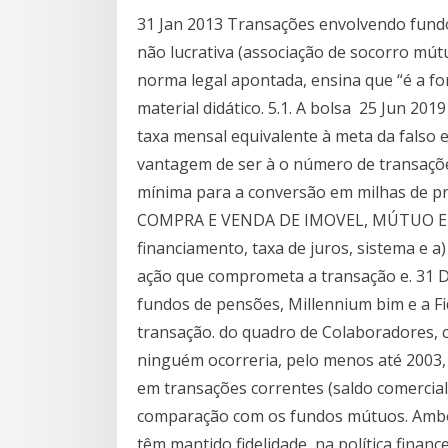
31 Jan 2013 Transações envolvendo fundo f
não lucrativa (associação de socorro mútuo
norma legal apontada, ensina que “é a for
material didático. 5.1. A bolsa 25 Jun 20
taxa mensal equivalente à meta da falso e
vantagem de ser à o número de transaçõe
mínima para a conversão em milhas de p
COMPRA E VENDA DE IMOVEL, MÚTUO E AL
financiamento, taxa de juros, sistema e a
ação que comprometa a transação e. 31 
fundos de pensões, Millennium bim e a Fi
transação. do quadro de Colaboradores, 
ninguém ocorreria, pelo menos até 2003, 
em transações correntes (saldo comercia
comparação com os fundos mútuos. Ambos
têm mantido fidelidade, na política financ