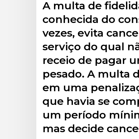
A multa de fideli
conhecida do con
vezes, evita canc
serviço do qual n
receio de pagar u
pesado. A multa d
em uma penaliza
que havia se comp
um período míni
mas decide cance